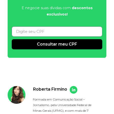
E negocie suas dívidas com
descontos
exclusivos!
Consultar meu CPF
Alternative:
Roberta Firmino
Formada em Comunicação Social –
Jornalismo, pela Universidade Federal de
Minas Gerais (UFMG), e com mais de 7