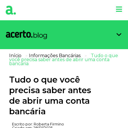
Organi
Limpa
Inform
Dicas 
Score 
Início
Informações Bancárias
Tudo o que
>
>
você precisa saber antes de abrir uma conta
bancária
Tudo o que você
precisa saber antes
de abrir uma conta
bancária
Escrito por:
Roberta Firmino
Criado em:
28/01/2025