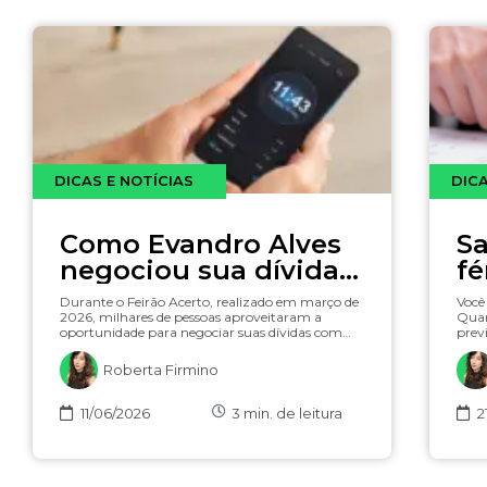
DICAS E NOTÍCIAS
DICA
Como Evandro Alves
Sa
negociou sua dívida
fé
na Acerto e ainda
Durante o Feirão Acerto, realizado em março de
Você 
ganhou um iPhone 17
2026, milhares de pessoas aproveitaram a
Quan
oportunidade para negociar suas dívidas com…
previ
Roberta Firmino
11/06/2026
3
min. de leitura
2