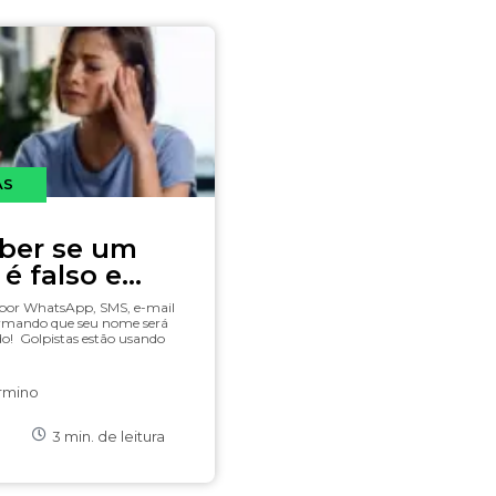
AS
ber se um
é falso e
ra se
por WhatsApp, SMS, e-mail
 do golpe
irmando que seu nome será
o! Golpistas estão usando
rmino
3
min. de leitura