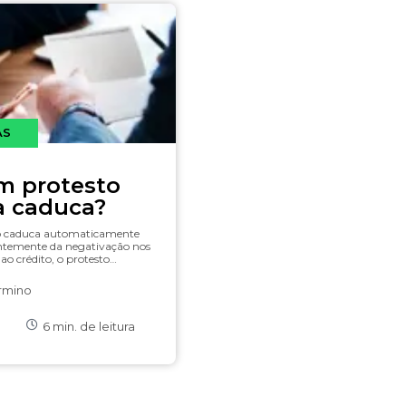
AS
um protesto
a caduca?
ão caduca automaticamente
entemente da negativação nos
ao crédito, o protesto…
rmino
6
min. de leitura