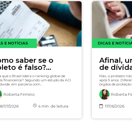
S E NOTÍCIAS
DICAS E NOTÍCI
mo saber se o
Afinal, 
leto é falso?
de dívid
nfira 5 formas
 que o Brasil lidera o ranking global de
Não, o protesto n
guras e rápidas
es financeiros? Segundo um estudo da ACI
após 5 anos. Difer
dwide, em parceria com…
órgãos de proteção 
Roberta Firmino
Roberta Fi
8/07/2026
4
min. de leitura
17/06/2026