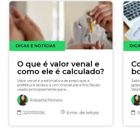
DICAS E NOTÍCIAS
DICA
O que é valor venal e
Co
como ele é calculado?
bo
Co
Valor venal é a estimativa de preço que a
Sabia
se
prefeitura atribui a um imóvel para fins fiscais,
golp
usada principalmente para…
Worl
Roberta Firmino
22/07/2026
6
min. de leitura
0