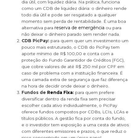
dia útil, com liquidez diária. Na prática, funciona
como um CDB de liquidez diária: o dinheiro rende
todo dia útil e pode ser resgatado a qualquer
momento sem perda de rentabilidade. É uma boa
reserva de emergência
alternativa para
ou para
não deixar o dinheiro parado sem render nada.
CDB PicPay:
para quem quer um investimento um
pouco mais estruturado, o CDB do PicPay tem
aporte mínimo de R$ 100,00 e conta com a
proteção do Fundo Garantidor de Créditos (FGC),
que cobre valores de até R$ 250 mil por CPF em
caso de problema com a instituição financeira. É
uma camada extra de segurança que faz diferença
na hora de decidir onde deixar o dinheiro.
Renda Fixa
Fundos de
:
para quem prefere
diversificar dentro da renda fixa sem precisar
escolher cada ativo individualmente, o PicPay
oferece fundos compostos por CDBs, LCIs, LCAs e
títulos públicos. A gestão fica por conta do fundo,
e o investidor tem exposição a uma cesta de ativos
com diferentes emissores e prazos, o que reduz o
risco concentrado em um único papel.