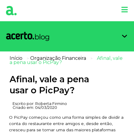
Organi
Limpa
Inform
Dicas 
Score 
Início
Organização Financeira
Afinal, vale
>
>
a pena usar o PicPay?
Afinal, vale a pena
usar o PicPay?
Escrito por:
Roberta Firmino
Criado em:
04/03/2020
O PicPay começou como uma forma simples de dividir a
conta do restaurante entre amigos e, desde então,
cresceu para se tornar uma das maiores plataformas