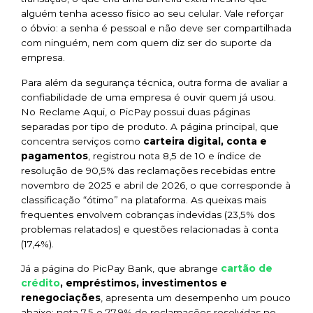
alguém tenha acesso físico ao seu celular. Vale reforçar
o óbvio: a senha é pessoal e não deve ser compartilhada
com ninguém, nem com quem diz ser do suporte da
empresa.
Para além da segurança técnica, outra forma de avaliar a
confiabilidade de uma empresa é ouvir quem já usou.
No Reclame Aqui, o PicPay possui duas páginas
separadas por tipo de produto. A página principal, que
concentra serviços como
carteira digital, conta e
pagamentos
, registrou nota 8,5 de 10 e índice de
resolução de 90,5% das reclamações recebidas entre
novembro de 2025 e abril de 2026, o que corresponde à
classificação “ótimo” na plataforma. As queixas mais
frequentes envolvem cobranças indevidas (23,5% dos
problemas relatados) e questões relacionadas à conta
(17,4%).
cartão de
Já a página do PicPay Bank, que abrange
crédito
, empréstimos, investimentos e
renegociações
, apresenta um desempenho um pouco
abaixo: nota 7,5 e 77,9% de reclamações resolvidas no