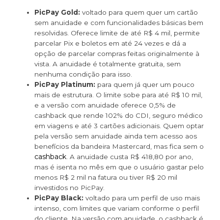
PicPay Gold:
voltado para quem quer um cartão
sem anuidade e com funcionalidades básicas bem
resolvidas. Oferece limite de até R$ 4 mil, permite
parcelar Pix e boletos em até 24 vezes e dá a
opção de parcelar compras feitas originalmente à
vista. A anuidade é totalmente gratuita, sem
nenhuma condição para isso.
PicPay Platinum:
para quem já quer um pouco
mais de estrutura. O limite sobe para até R$ 10 mil,
e a versão com anuidade oferece 0,5% de
cashback que rende 102% do CDI, seguro médico
em viagens e até 3 cartões adicionais. Quem optar
pela versão sem anuidade ainda tem acesso aos
benefícios da bandeira Mastercard, mas fica sem o
cashback
. A anuidade custa R$ 418,80 por ano,
mas é isenta no mês em que o usuário gastar pelo
menos R$ 2 mil na fatura ou tiver R$ 20 mil
investidos no PicPay.
PicPay Black:
voltado para um perfil de uso mais
intenso, com limites que variam conforme o perfil
do cliente. Na versão com anuidade, o cashback é