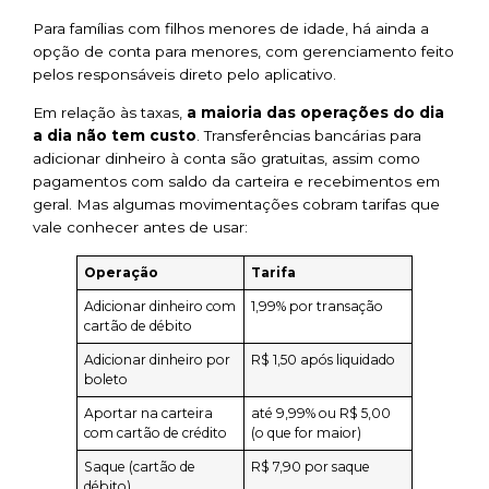
Para famílias com filhos menores de idade, há ainda a
opção de conta para menores, com gerenciamento feito
pelos responsáveis direto pelo aplicativo.
Em relação às taxas,
a maioria das operações do dia
a dia não tem custo
. Transferências bancárias para
adicionar dinheiro à conta são gratuitas, assim como
pagamentos com saldo da carteira e recebimentos em
geral. Mas algumas movimentações cobram tarifas que
vale conhecer antes de usar:
Operação
Tarifa
Adicionar dinheiro com
1,99% por transação
cartão de débito
Adicionar dinheiro por
R$ 1,50 após liquidado
boleto
Aportar na carteira
até 9,99% ou R$ 5,00
com cartão de crédito
(o que for maior)
Saque (cartão de
R$ 7,90 por saque
débito)