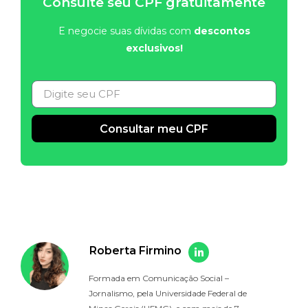
Consulte seu CPF gratuitamente
E negocie suas dívidas com
descontos
exclusivos!
Consultar meu CPF
Alternative:
Roberta Firmino
Formada em Comunicação Social –
Jornalismo, pela Universidade Federal de