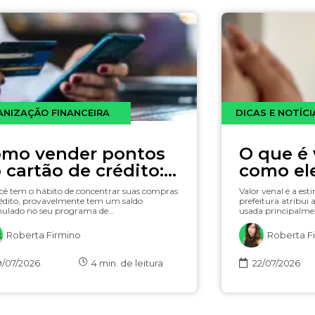
NIZAÇÃO FINANCEIRA
DICAS E NOTÍCI
mo vender pontos
O que é 
 cartão de crédito:
como ele
lhas, cashback na
cê tem o hábito de concentrar suas compras
Valor venal é a est
tura ou dinheiro em
édito, provavelmente tem um saldo
prefeitura atribui 
ulado no seu programa de…
usada principalme
nta?
Roberta Firmino
Roberta F
9/07/2026
4
min. de leitura
22/07/2026