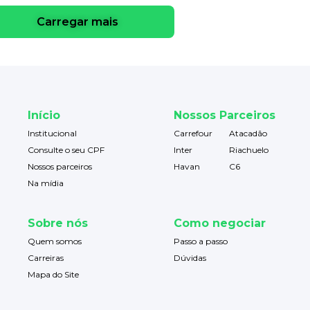
Carregar mais
Início
Nossos Parceiros
Institucional
Carrefour
Atacadão
Consulte o seu CPF
Inter
Riachuelo
Nossos parceiros
Havan
C6
Na mídia
Sobre nós
Como negociar
Quem somos
Passo a passo
Carreiras
Dúvidas
Mapa do Site