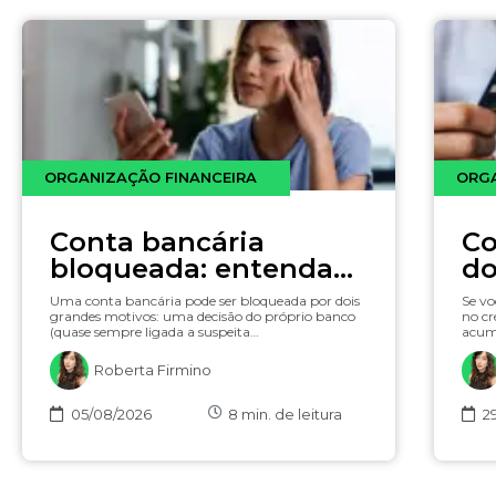
ORGANIZAÇÃO FINANCEIRA
ORGA
Conta bancária
Co
bloqueada: entenda
do
os motivos e o que
mi
Uma conta bancária pode ser bloqueada por dois
Se vo
fazer para
fa
grandes motivos: uma decisão do próprio banco
no cr
(quase sempre ligada a suspeita…
acum
desbloquear
co
Roberta Firmino
05/08/2026
8
min. de leitura
2