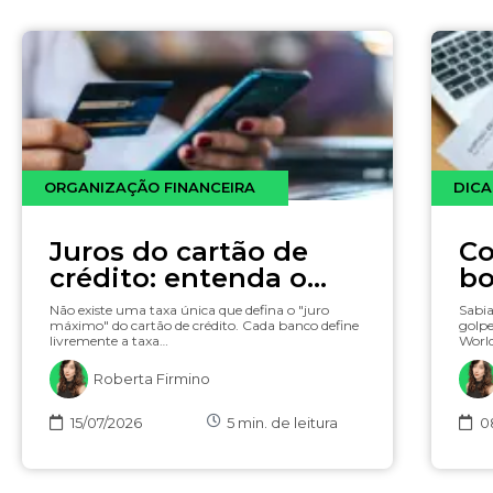
ORGANIZAÇÃO FINANCEIRA
DICA
Juros do cartão de
Co
crédito: entenda o
bo
limite da lei, o cálculo
5 
Não existe uma taxa única que defina o "juro
Sabia
e as taxas (com
rá
máximo" do cartão de crédito. Cada banco define
golpe
livremente a taxa…
Worl
simulador)
Roberta Firmino
15/07/2026
5
min. de leitura
0