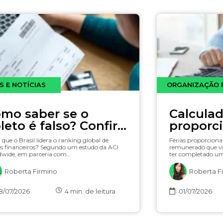
S E NOTÍCIAS
ORGANIZAÇÃO 
mo saber se o
Calculad
leto é falso? Confira
proporci
formas seguras e
sobre co
 que o Brasil lidera o ranking global de
Férias proporciona
pidas
s financeiros? Segundo um estudo da ACI
remunerado que v
dwide, em parceria com…
ter completado u
Roberta Firmino
Roberta F
8/07/2026
4
min. de leitura
01/07/2026