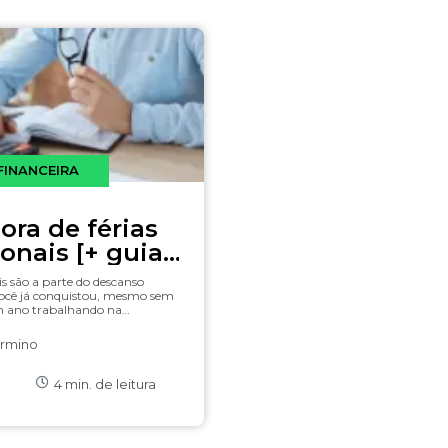
FINANCEIRA
ora de férias
onais [+ guia
mo calcular]
is são a parte do descanso
ocê já conquistou, mesmo sem
m ano trabalhando na…
irmino
4
min. de leitura