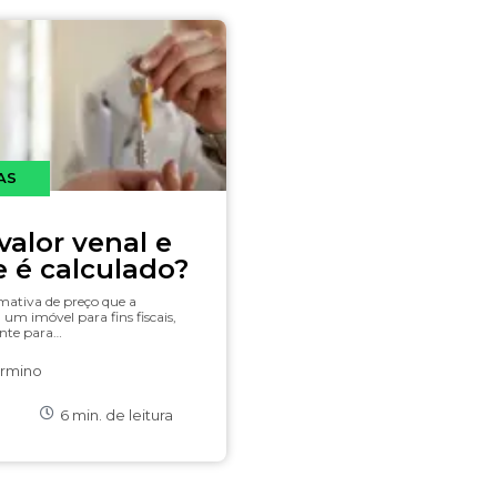
AS
valor venal e
 é calculado?
imativa de preço que a
a um imóvel para fins fiscais,
nte para…
irmino
6
min. de leitura