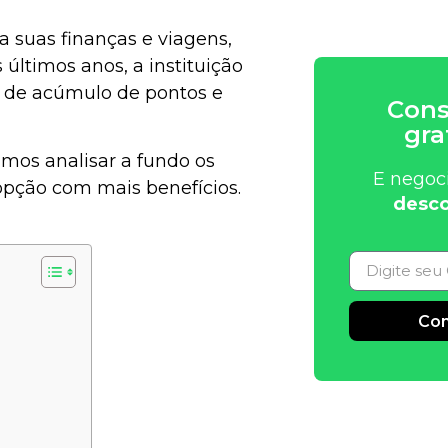
 suas finanças e viagens,
últimos anos, a instituição
 de acúmulo de pontos e
Cons
gra
amos analisar a fundo os
E negoc
 opção com mais benefícios.
desco
Con
Alternative: