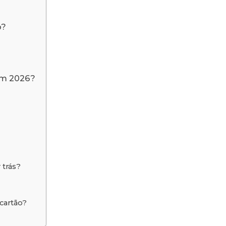
o?
em 2026?
 trás?
cartão?