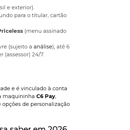
il e exterior).
do para o titular, cartão
Priceless
(menu assinado
vre (sujeito a
análise
), até 6
r (assessor) 24/7.
ade e é vinculado à conta
 a maquininha
C6 Pay
,
e opções de personalização
isa saber em 2026