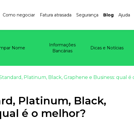
Como negociar
Fatura atrasada
Segurança
Blog
Ajuda
Informações
impar Nome
Dicas e Notícias
Bancárias
Standard, Platinum, Black, Graphene e Business: qual é
d, Platinum, Black,
qual é o melhor?