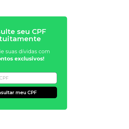
ulte seu CPF
tuitamente
ie suas dívidas com
ntos exclusivos!
sultar meu CPF