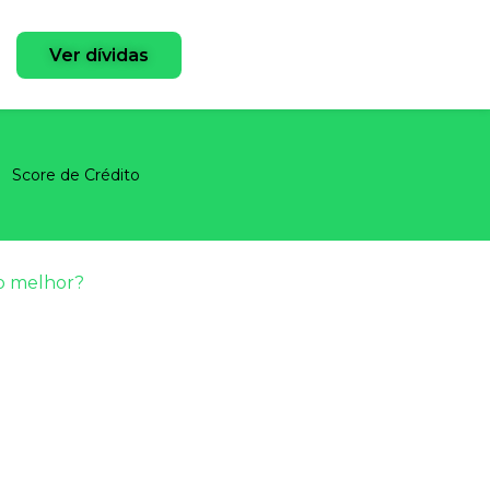
Ver dívidas
Score de Crédito
 o melhor?