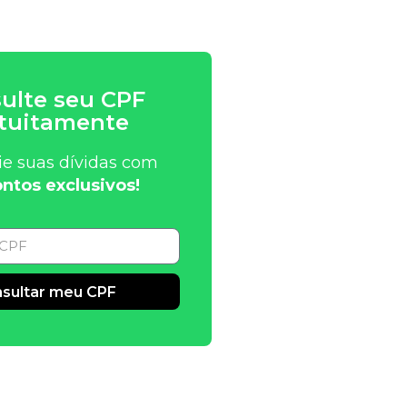
ulte seu CPF
tuitamente
ie suas dívidas com
ntos exclusivos!
sultar meu CPF