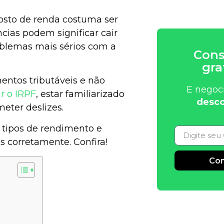
sto de renda costuma ser
ncias podem significar cair
oblemas mais sérios com a
Cons
gra
entos tributáveis e não
E negoc
r o IRPF
, estar familiarizado
desco
eter deslizes.
s tipos de rendimento e
s corretamente. Confira!
Con
Alternative: