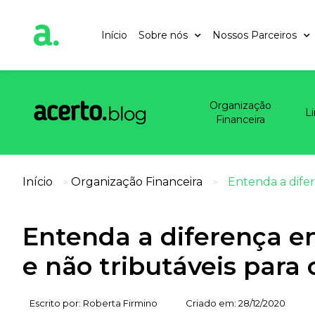
Início
Sobre nós
Nossos Parceiros
Organização
L
Financeira
Início
Organização Financeira
Entenda a difer
>
>
Entenda a diferença en
e não tributáveis para
Escrito por:
Roberta Firmino
Criado em:
28/12/2020