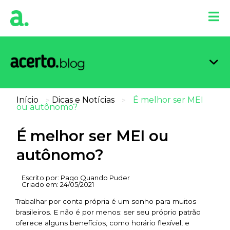
Organi
Limpa
Inform
Dicas 
Score 
Início
Dicas e Notícias
É melhor ser MEI
>
>
ou autônomo?
É melhor ser MEI ou
autônomo?
Escrito por:
Pago Quando Puder
Criado em:
24/05/2021
Trabalhar por conta própria é um sonho para muitos
brasileiros. E não é por menos: ser seu próprio patrão
oferece alguns benefícios, como horário flexível, e