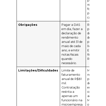
pode ser
retido na
fonte ou
pago com
carnê-leão.
Obrigações
Pagar a DAS
Realizar o
em dia, fazer a
pagamento
declaração de
dos imposto
rendimento
devidos e
anual até 31 de
preencher o
maio de cada
livro caixa.
ano, e emitir
Emitir notas
notas fiscais
fiscais ou
quando
RPA.
necessário.
Limitações/Dificuldades
Limite de
Maior custo
faturamento
no
anual de R$81
pagamento
mil.
de impostos
Contratação
em
restrita a
comparaçã
apenas um
ao MEI.
funcionário na
Mais
microempresa.
obrigações