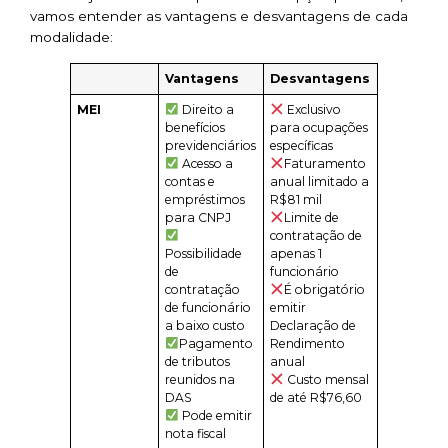
vamos entender as vantagens e desvantagens de cada
modalidade:
Vantagens
Desvantagens
MEI
Direito a
Exclusivo
benefícios
para ocupações
previdenciários
específicas
Acesso a
Faturamento
contas e
anual limitado a
empréstimos
R$81 mil
para CNPJ
Limite de
contratação de
Possibilidade
apenas 1
de
funcionário
contratação
É obrigatório
de funcionário
emitir
a baixo custo
Declaração de
Pagamento
Rendimento
de tributos
anual
reunidos na
Custo mensal
DAS
de até R$76,60
Pode emitir
nota fiscal