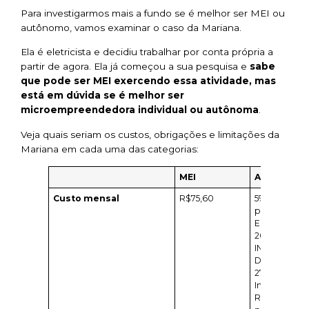
Para investigarmos mais a fundo se é melhor ser MEI ou
autônomo, vamos examinar o caso da Mariana.
Ela é eletricista e decidiu trabalhar por conta própria a
partir de agora. Ela já começou a sua pesquisa e
sabe
que pode ser MEI exercendo essa atividade, mas
está em dúvida se é melhor ser
microempreendedora individual ou autônoma
.
Veja quais seriam os custos, obrigações e limitações da
Mariana em cada uma das categorias:
MEI
Autônomo
Custo mensal
R$75,60
5% da renda
para o ISS;
Entre 11% e
20% para o
INSS;
De 4,15% a
27,5% no
Imposto de
Renda, que