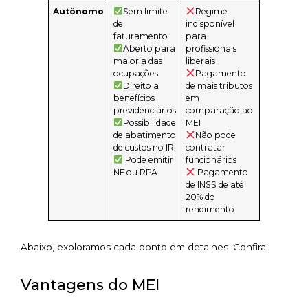
Autônomo
Sem limite
Regime
de
indisponível
faturamento
para
Aberto para
profissionais
maioria das
liberais
ocupações
Pagamento
Direito a
de mais tributos
benefícios
em
previdenciários
comparação ao
Possibilidade
MEI
de abatimento
Não pode
de custos no IR
contratar
Pode emitir
funcionários
NF ou RPA
Pagamento
de INSS de até
20% do
rendimento
Abaixo, exploramos cada ponto em detalhes. Confira!
Vantagens do MEI