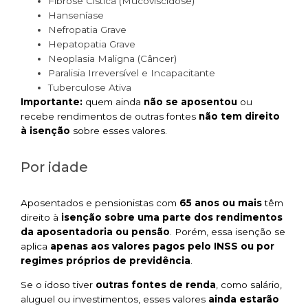
Fibrose Cística (Mucoviscidose)
Hanseníase
Nefropatia Grave
Hepatopatia Grave
Neoplasia Maligna (Câncer)
Paralisia Irreversível e Incapacitante
Tuberculose Ativa
Importante:
quem ainda
não se aposentou
ou
recebe rendimentos de outras fontes
não tem direito
à isenção
sobre esses valores.
Por idade
Aposentados e pensionistas com
65 anos ou mais
têm
direito à
isenção sobre uma parte dos rendimentos
da aposentadoria ou pensão
. Porém, essa isenção se
aplica
apenas aos valores pagos pelo INSS ou por
regimes próprios de previdência
.
Se o idoso tiver
outras fontes de renda
, como salário,
aluguel ou investimentos, esses valores
ainda estarão