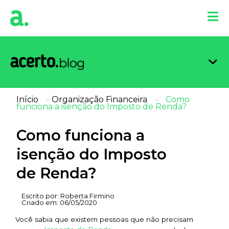
Organi
Limpa
Inform
Dicas 
Score 
Início
Organização Financeira
Como
>
>
funciona a isenção do Imposto de Renda?
Como funciona a
isenção do Imposto
de Renda?
Escrito por:
Roberta Firmino
Criado em:
06/05/2020
Você sabia que existem pessoas que não precisam