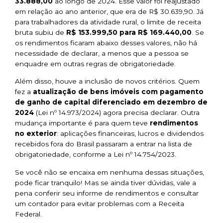
33.888,00
ao longo de 2024. Esse valor foi reajustado
em relação ao ano anterior, que era de R$ 30.639,90. Já
para trabalhadores da atividade rural, o limite de receita
bruta subiu de
R$ 153.999,50 para R$ 169.440,00
. Se
os rendimentos ficaram abaixo desses valores, não há
necessidade de declarar, a menos que a pessoa se
enquadre em outras regras de obrigatoriedade.
Além disso, houve a inclusão de novos critérios. Quem
fez a
atualização de bens imóveis com pagamento
de ganho de capital diferenciado em dezembro de
2024
(Lei nº 14.973/2024) agora precisa declarar. Outra
mudança importante é para quem teve
rendimentos
no exterior
: aplicações financeiras, lucros e dividendos
recebidos fora do Brasil passaram a entrar na lista de
obrigatoriedade, conforme a Lei nº 14.754/2023.
Se você não se encaixa em nenhuma dessas situações,
pode ficar tranquilo! Mas se ainda tiver dúvidas, vale a
pena conferir seu informe de rendimentos e consultar
um contador para evitar problemas com a Receita
Federal.