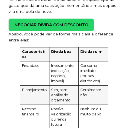
gasto que dá uma satisfação momentânea, mas depois
vira uma bola de neve.
NEGOCIAR DÍVIDA COM DESCONTO
Abaixo, você pode ver de forma mais clara a diferença
entre elas:
Característi
Dívida boa
Dívida ruim
ca
Finalidade
Investimento
Consumo
(educação,
imediato
negócio,
(roupas,
imóvel)
eletrônicos)
Planejamento
Sim, com
Geralmente
análise do
não
orçamento
Retorno
Possível
Nenhum ou
financeiro
valorização
muito baixo
ou renda
futura