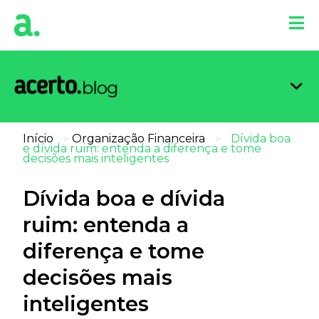
Organi
Limpa
Inform
Dicas 
Score 
Início
Organização Financeira
Dívida boa
>
>
e dívida ruim: entenda a diferença e tome
decisões mais inteligentes
Dívida boa e dívida
ruim: entenda a
diferença e tome
decisões mais
inteligentes