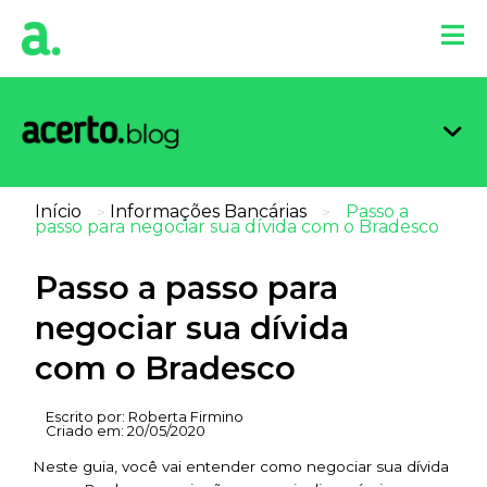
Organi
Limpa
Inform
Dicas 
Score 
Início
Informações Bancárias
Passo a
>
>
passo para negociar sua dívida com o Bradesco
Passo a passo para
negociar sua dívida
com o Bradesco
Escrito por:
Roberta Firmino
Criado em:
20/05/2020
Neste guia, você vai entender como negociar sua dívida