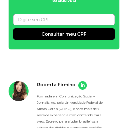
exclusivos!
Consultar meu CPF
Alternative:
Roberta Firmino
Formada em Comunicação Social –
Jornalismo, pela Universidade Federal de
Minas Gerais (UFMG), e com mais de 7
anos de experiência com conteúdo para
web. Escrevo para ajudar brasileiros a
saírem das dívidas e a tomarem decisões