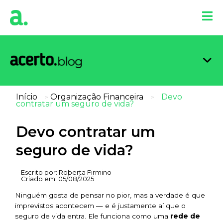
Organi
Limpa
Inform
Dicas 
Score 
Início
Organização Financeira
Devo
>
>
contratar um seguro de vida?
Devo contratar um
seguro de vida?
Escrito por:
Roberta Firmino
Criado em:
05/08/2025
Ninguém gosta de pensar no pior, mas a verdade é que
imprevistos acontecem — e é justamente aí que o
seguro de vida entra. Ele funciona como uma
rede de