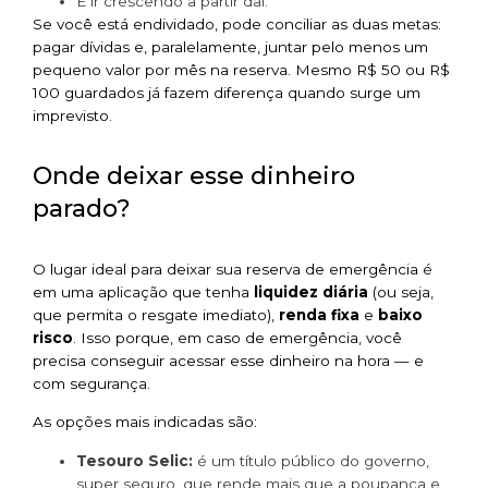
E ir crescendo a partir daí.
Se você está endividado, pode conciliar as duas metas:
pagar dívidas e, paralelamente, juntar pelo menos um
pequeno valor por mês na reserva. Mesmo R$ 50 ou R$
100 guardados já fazem diferença quando surge um
imprevisto.
Onde deixar esse dinheiro
parado?
O lugar ideal para deixar sua reserva de emergência é
em uma aplicação que tenha
liquidez diária
(ou seja,
que permita o resgate imediato),
renda fixa
e
baixo
risco
. Isso porque, em caso de emergência, você
precisa conseguir acessar esse dinheiro na hora — e
com segurança.
As opções mais indicadas são:
Tesouro Selic:
é um título público do governo,
super seguro, que rende mais que a poupança e