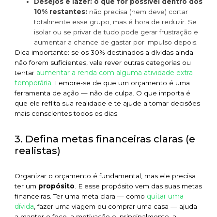
Desejos e lazer: o que for possível dentro dos
10% restantes:
não precisa (nem deve) cortar
totalmente esse grupo, mas é hora de reduzir. Se
isolar ou se privar de tudo pode gerar frustração e
aumentar a chance de gastar por impulso depois.
Dica importante: se os 30% destinados a dívidas ainda
não forem suficientes, vale rever outras categorias ou
aumentar a renda com alguma atividade extra
tentar
temporária
. Lembre-se de que um orçamento é uma
ferramenta de ação — não de culpa. O que importa é
que ele reflita sua realidade e te ajude a tomar decisões
mais conscientes todos os dias.
3. Defina metas financeiras claras (e
realistas)
Organizar o orçamento é fundamental, mas ele precisa
ter um
propósito
. E esse propósito vem das suas metas
quitar uma
financeiras. Ter uma meta clara — como
dívida
, fazer uma viagem ou comprar uma casa — ajuda
a manter o foco, a motivação e, principalmente, a