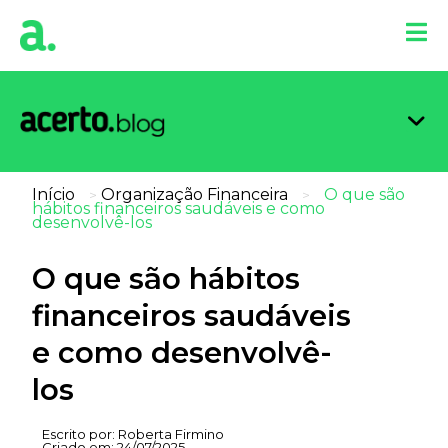
Organi
Limpa
Inform
Dicas 
Score 
Início
Organização Financeira
O que são
>
>
hábitos financeiros saudáveis e como
desenvolvê-los
O que são hábitos
financeiros saudáveis
e como desenvolvê-
los
Escrito por:
Roberta Firmino
Criado em:
24/07/2025