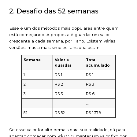
2. Desafio das 52 semanas
Esse é um dos métodos mais populares entre quem
está começando. A proposta é guardar um valor
crescente a cada semana, por 1 ano. Existem várias
versões, mas a mais simples funciona assim:
Semana
Valor a
Total
guardar
acumulado
1
R$ 1
R$ 1
2
R$ 2
R$ 3
3
R$ 3
R$ 6
…
…
…
52
R$ 52
R$ 1.378
Se esse valor for alto demais para sua realidade, dá para
adaptar: começar com R$ 0,50, manter um valor fixo por