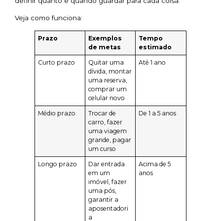
definir quanto e quando guardar para cada coisa.
Veja como funciona:
Prazo
Exemplos
Tempo
de metas
estimado
Curto prazo
Quitar uma
Até 1 ano
dívida, montar
uma reserva,
comprar um
celular novo
Médio prazo
Trocar de
De 1 a 5 anos
carro, fazer
uma viagem
grande, pagar
um curso
Longo prazo
Dar entrada
Acima de 5
em um
anos
imóvel, fazer
uma pós,
garantir a
aposentadori
a