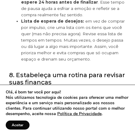
espere 24 horas antes de finalizar
. Esse tempo
de pausa ajuda a esfriar a emoção e refletir se a
compra realmente faz sentido.
Lista de espera de desejos:
em vez de comprar
por impulso, crie uma lista com os itens que você
quer (mas não precisa agora). Revise essa lista de
tempos em tempos. Muitas vezes, o desejo passa
ou dá lugar a algo mais importante. Assim, você
prioriza melhor e evita compras que só ocupam
espaço e drenam seu orçamento.
8. Estabeleça uma rotina para revisar
suas finanças
Olá, é bom ter você por aqui!
Nós utilizamos tecnologia de cookies para oferecer uma melhor
O ideal é escolher um momento do mês para sentar
experiência e um serviço mais personalizado aos nossos
com calma, de preferência em um ambiente tranquilo, e
clientes. Para continuar utilizando nosso portal com o melhor
analisar suas entradas, saídas e objetivos
. Você
desempenho, aceite nossa
Política de Privacidade
.
pode usar uma planilha simples, um aplicativo de
controle financeiro ou até um caderno. O mais
Aceitar
importante aqui é a constância. Quando essa revisão vira