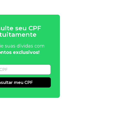
ulte seu CPF
tuitamente
ie suas dívidas com
ntos exclusivos!
sultar meu CPF