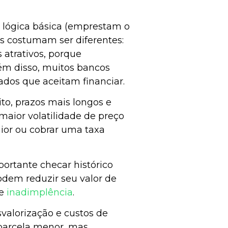
 lógica básica (emprestam o
es costumam ser diferentes:
atrativos, porque
lém disso, muitos bancos
ados que aceitam financiar.
ito, prazos mais longos e
maior volatilidade de preço
aior ou cobrar uma taxa
portante checar histórico
podem reduzir seu valor de
de
inadimplência
.
valorização e custos de
parcela menor, mas