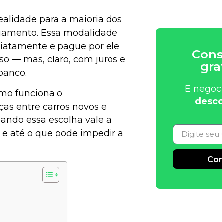
alidade para a maioria dos
anciamento. Essa modalidade
diatamente e pague por ele
Cons
o — mas, claro, com juros e
gra
banco.
E negoc
omo funciona o
desco
ças entre carros novos e
quando essa escolha vale a
 e até o que pode impedir a
Con
Alternative: