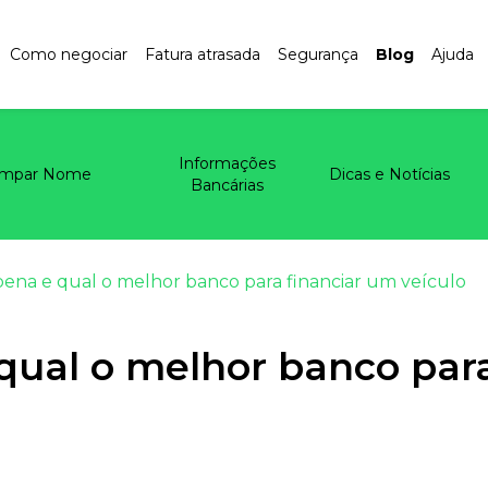
Como negociar
Fatura atrasada
Segurança
Blog
Ajuda
Informações
impar Nome
Dicas e Notícias
Bancárias
 pena e qual o melhor banco para financiar um veículo
 qual o melhor banco par