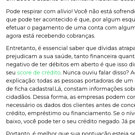
Pode respirar com alívio! Você não está sofrend
que pode ter acontecido é que, por algum esq
efetuar o pagamento de uma conta com alguma
agora está recebendo cobranças.
Entretanto, é essencial saber que dívidas atra
prejudicam a sua saúde, tanto financeira quan
negativo de ter débitos em aberto é que isso 
seu
score de crédito
. Nunca ouviu falar disso? 
explicação: todas as pessoas portadoras de 
de ficha cadastral.Lá, constam informações so
cidadãos. Dessa forma, as empresas podem co
necessário os dados dos clientes antes de con
crédito, empréstimo ou financiamento. Se o nív
baixo, você pode ter o seu crédito negado. Já p
Portanto, é melhor que sua pontuação esteja s