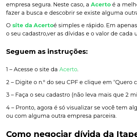
empresa segura. Neste caso, a
Acerto
é a melh
fazer a busca e descobrir se existe alguma ou
O
site
da Acerto
é simples e rápido. Em apenas 
o seu cadastro,ver as dívidas e o valor de cada
Seguem as instruções:
1 – Acesse o
site
da
Acerto
.
2 – Digite o n.º do seu CPF e clique em “Quero co
3 – Faça o seu cadastro (não leva mais que 2 mi
4 – Pronto, agora é só visualizar se você tem 
ou com alguma outra empresa parceira.
Como negociar dívida da Itap