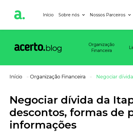
Início
Sobre nós
Nossos Parceiros
Organização
L
Financeira
Início
Organização Financeira
Negociar dívid
>
>
Negociar dívida da Ita
descontos, formas de 
informações