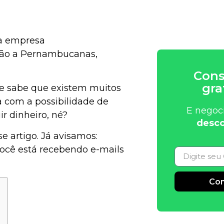
ma empresa
tão a Pernambucanas,
Cons
gra
 e sabe que existem muitos
a com a possibilidade de
E negoc
r dinheiro, né?
desco
 artigo. Já avisamos:
você está recebendo e-mails
Con
Alternative: