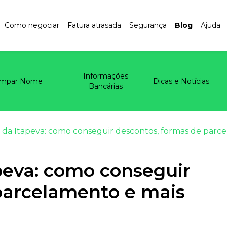
Como negociar
Fatura atrasada
Segurança
Blog
Ajuda
Informações
impar Nome
Dicas e Notícias
Bancárias
a da Itapeva: como conseguir descontos, formas de parc
peva: como conseguir
parcelamento e mais