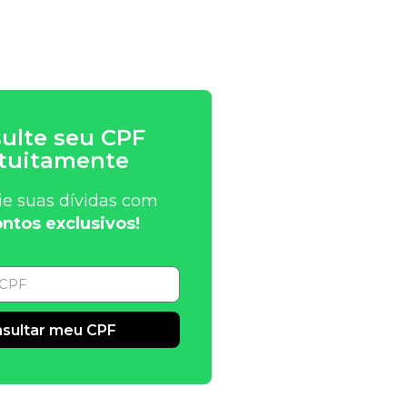
ulte seu CPF
tuitamente
ie suas dívidas com
ntos exclusivos!
sultar meu CPF