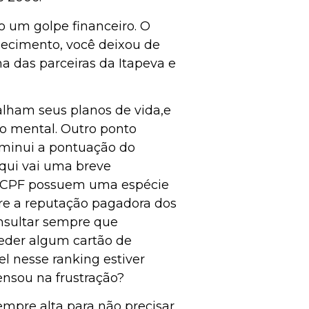
o um golpe financeiro. O
uecimento, você deixou de
 das parceiras da Itapeva e
palham seus planos de vida,e
to mental. Outro ponto
diminui a pontuação do
Aqui vai uma breve
um CPF possuem uma espécie
bre a reputação pagadora dos
nsultar sempre que
ceder algum cartão de
el nesse ranking estiver
ensou na frustração?
empre alta para não precisar