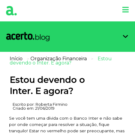
Organi
Limpa
Inform
Dicas 
Score 
Início
Organização Financeira
Estou
>
>
devendo o Inter. E agora?
Estou devendo o
Inter. E agora?
Escrito por:
Roberta Firmino
Criado em:
21/06/2019
Se você tem uma dívida com o Banco Inter e não sabe
por onde começar para resolver a situação, fique
tranquilo! Estar no vermelho pode ser preocupante, mas