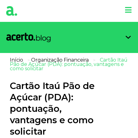
Organi
Limpa
Inform
Dicas 
Score 
Início
Organização Financeira
Cartão Itaú
>
>
Pão de Açúcar (PDA): pontuação, vantagens e
como solicitar
Cartão Itaú Pão de
Açúcar (PDA):
pontuação,
vantagens e como
solicitar