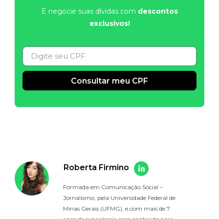
E negocie suas dívidas com
descontos
exclusivos!
Consultar meu CPF
Alternative:
Roberta Firmino
Formada em Comunicação Social –
Jornalismo, pela Universidade Federal de
Minas Gerais (UFMG), e com mais de 7