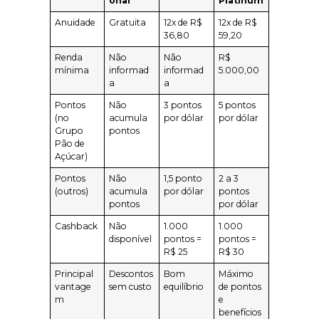
onal
Platinum
Anuidade
Gratuita
12x de R$
12x de R$
36,80
59,20
Renda
Não
Não
R$
mínima
informad
informad
5.000,00
a
a
Pontos
Não
3 pontos
5 pontos
(no
acumula
por dólar
por dólar
Grupo
pontos
Pão de
Açúcar)
Pontos
Não
1,5 ponto
2 a 3
(outros)
acumula
por dólar
pontos
pontos
por dólar
Cashback
Não
1.000
1.000
disponível
pontos =
pontos =
R$ 25
R$ 30
Principal
Descontos
Bom
Máximo
vantage
sem custo
equilíbrio
de pontos
m
e
benefícios