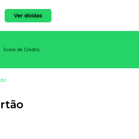
Ver dívidas
Score de Crédito
ado
rtão