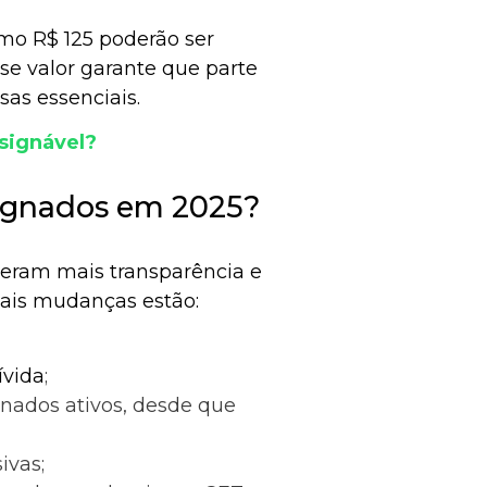
mo R$ 125 poderão ser
e valor garante que parte
sas essenciais.
signável?
ignados em 2025?
xeram mais transparência e
pais mudanças estão:
ívida
;
ignados ativos, desde que
ivas;