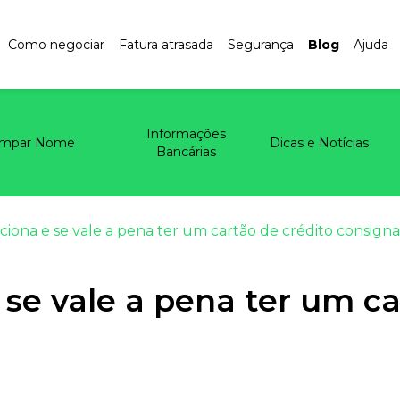
Como negociar
Fatura atrasada
Segurança
Blog
Ajuda
Informações
impar Nome
Dicas e Notícias
Bancárias
iona e se vale a pena ter um cartão de crédito consign
se vale a pena ter um ca