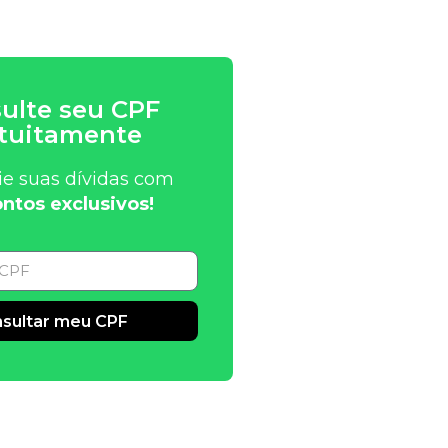
ulte seu CPF
tuitamente
ie suas dívidas com
ntos exclusivos!
sultar meu CPF