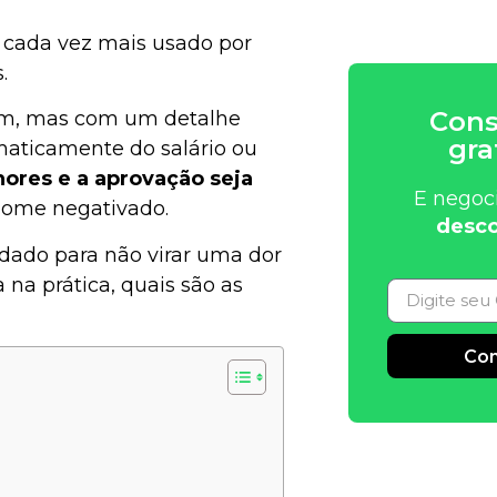
 cada vez mais usado por
.
Cons
, mas com um detalhe
gra
maticamente do salário ou
ores e a aprovação seja
E negoc
nome negativado.
desco
dado para não virar uma dor
na prática, quais são as
Con
Alternative: