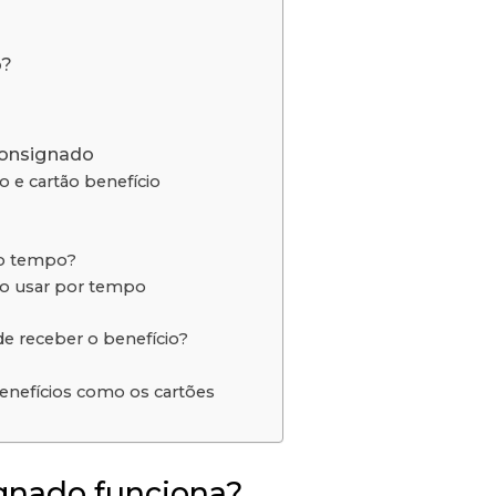
?
o?
consignado
o e cartão benefício
mo tempo?
so usar por tempo
e receber o benefício?
enefícios como os cartões
ignado funciona?