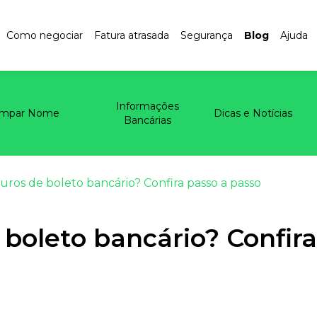
Como negociar
Fatura atrasada
Segurança
Blog
Ajuda
Informações
impar Nome
Dicas e Notícias
Bancárias
uros de boleto bancário? Confira passo a passo
 boleto bancário? Confira