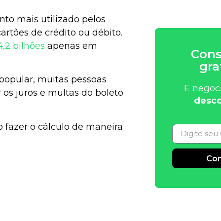
to mais utilizado pelos
cartões de crédito ou débito.
,2 bilhões
apenas em
Cons
gra
opular, muitas pessoas
E negoc
 os juros e multas do boleto
desco
 fazer o cálculo de maneira
Con
Alternative: