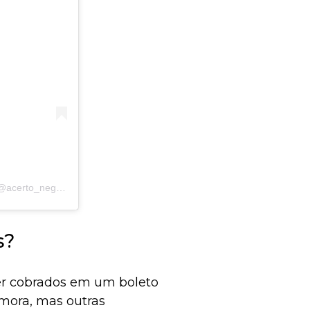
Uma publicação compartilhada por Acerto | Negociação Online (@acerto_negocie)
s?
ser cobrados em um boleto
mora, mas outras