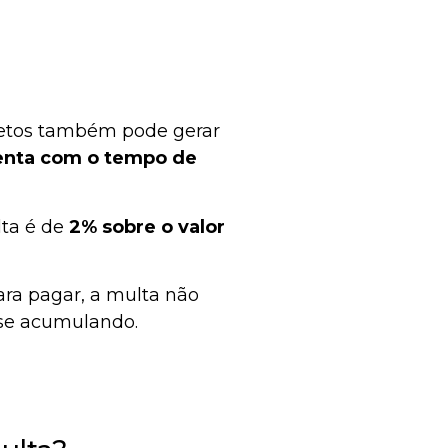
letos também pode gerar
enta com o tempo de
lta é de
2% sobre o valor
ra pagar, a multa não
 se acumulando.