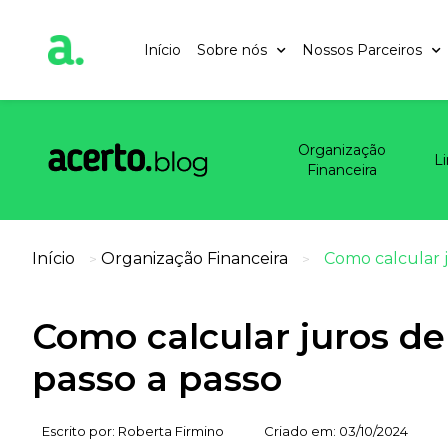
Início
Sobre nós
Nossos Parceiros
Organização
L
Financeira
Início
Organização Financeira
Como calcular j
>
>
Como calcular juros de
passo a passo
Escrito por:
Roberta Firmino
Criado em:
03/10/2024