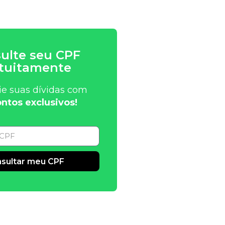
ulte seu CPF
tuitamente
ie suas dívidas com
ntos exclusivos!
sultar meu CPF