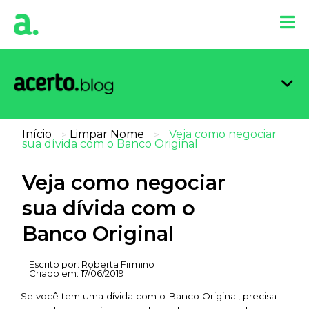
Organi
Limpa
Inform
Dicas 
Score 
Início
Limpar Nome
Veja como negociar
>
>
sua dívida com o Banco Original
Veja como negociar
sua dívida com o
Banco Original
Escrito por:
Roberta Firmino
Criado em:
17/06/2019
Se você tem uma dívida com o Banco Original, precisa