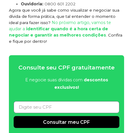
Ouvidoria:
0800 601 2202
Agora que você já sabe como visualizar e negociar sua
dívida de forma prática, que tal entender o momento
No próximo artigo, vamos te
ideal para fazer isso?
ajudar a
identificar quando é a hora certa de
negociar e garantir as melhores condições
. Confira
e fique por dentro!
Consulte seu CPF gratuitamente
E negocie suas dívidas com
descontos
exclusivos!
Consultar meu CPF
Alternative: