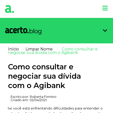
Organi
Limpa
Inform
Dicas 
Score 
Início
Limpar Nome
Como consultar e
>
>
negociar sua dívida com o Agibank
Como consultar e
negociar sua dívida
com o Agibank
Escrito por:
Roberta Firmino
Criado em:
02/04/2021
Se você está enfrentando dificuldades para entender o