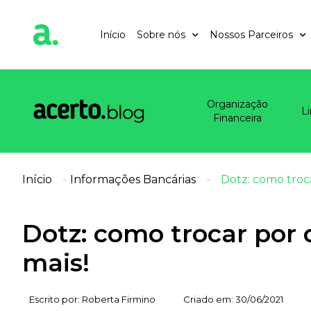
Início
Sobre nós
Nossos Parceiros
Organização
L
Financeira
Início
Informações Bancárias
Dotz: como troca
>
>
Dotz: como trocar por 
mais!
Escrito por:
Roberta Firmino
Criado em:
30/06/2021