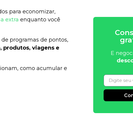
dos para economizar,
a extra
enquanto você
Cons
gra
es de programas de pontos,
, produtos, viagens e
E negoc
desco
cionam, como acumular e
Con
Alternative: