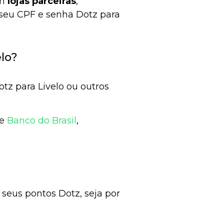
em
lojas parceiras
,
seu CPF e senha Dotz para
elo?
otz para Livelo ou outros
e
Banco do Brasil
,
seus pontos Dotz, seja por