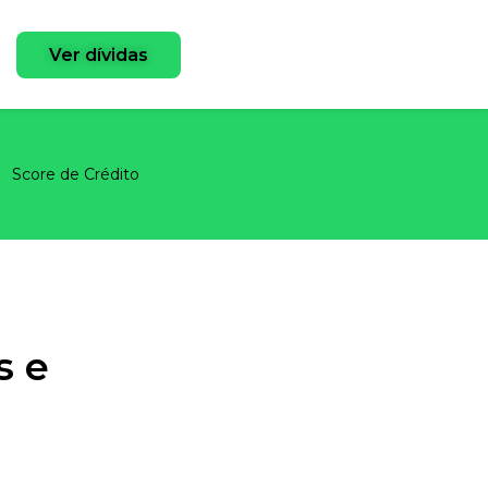
Ver dívidas
Score de Crédito
s e