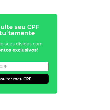
ulte seu CPF
tuitamente
ie suas dívidas com
ntos exclusivos!
sultar meu CPF