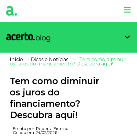
Organi
Limpa
Inform
Dicas 
Score 
Início
Dicas e Notícias
Tem como diminuir
>
>
os juros do financiamento? Descubra aqui!
Tem como diminuir
os juros do
financiamento?
Descubra aqui!
Escrito por:
Roberta Firmino
Criado em:
24/02/2026