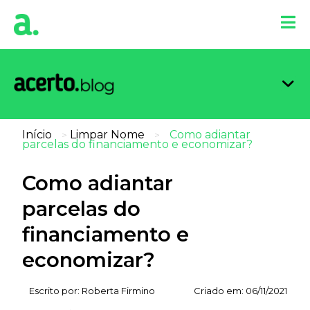
Organi
Limpa
Inform
Dicas 
Score 
Início
Limpar Nome
Como adiantar
>
>
parcelas do financiamento e economizar?
Como adiantar
parcelas do
financiamento e
economizar?
Escrito por:
Roberta Firmino
Criado em:
06/11/2021