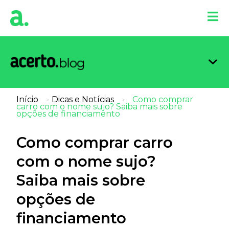
Organi
Limpa
Inform
Dicas 
Score 
Início
Dicas e Notícias
Como comprar
>
>
carro com o nome sujo? Saiba mais sobre
opções de financiamento
Como comprar carro
com o nome sujo?
Saiba mais sobre
opções de
financiamento