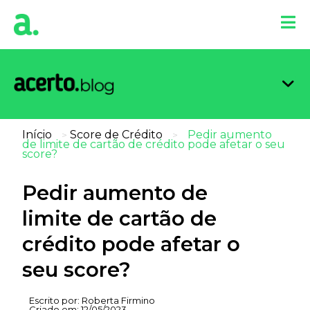
Organi
Limpa
Inform
Dicas 
Score 
Início
Score de Crédito
Pedir aumento
>
>
de limite de cartão de crédito pode afetar o seu
score?
Pedir aumento de
limite de cartão de
crédito pode afetar o
seu score?
Escrito por:
Roberta Firmino
Criado em:
12/05/2023