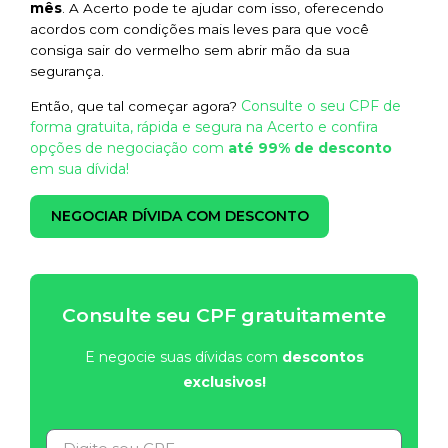
mês
. A Acerto pode te ajudar com isso, oferecendo
acordos com condições mais leves para que você
consiga sair do vermelho sem abrir mão da sua
segurança.
Consulte o seu CPF de
Então, que tal começar agora?
forma gratuita, rápida e segura na Acerto e confira
opções de negociação com
até 99% de desconto
em sua dívida!
NEGOCIAR DÍVIDA COM DESCONTO
Consulte seu CPF gratuitamente
E negocie suas dívidas com
descontos
exclusivos!