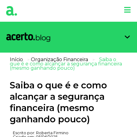
Organi
Limpa
Inform
Dicas 
Score 
Início
Organização Financeira
Saiba o
>
>
que é e como alcançar a segurança financeira
(mesmo ganhando pouco)
Saiba o que é e como
alcançar a segurança
financeira (mesmo
ganhando pouco)
Escrito por:
Roberta Firmino
Criado em:
05/06/2025