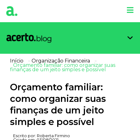
Organi
Limpa
Inform
Dicas 
Score 
Início
Organização Financeira
>
>
Orçamento familiar: como organizar suas
finanças de um jeito simples e possível
Orçamento familiar:
como organizar suas
finanças de um jeito
simples e possível
Escrito por:
Roberta Firmino
Criado em:
03/08/2021