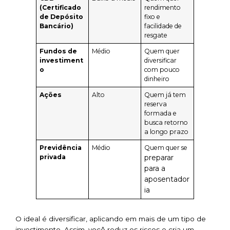
(Certificado
rendimento
de Depósito
fixo e
Bancário)
facilidade de
resgate
Fundos de
Médio
Quem quer
investiment
diversificar
o
com pouco
dinheiro
Ações
Alto
Quem já tem
reserva
formada e
busca retorno
a longo prazo
Previdência
Médio
Quem quer se
privada
preparar
para a
aposentador
ia
O ideal é diversificar, aplicando em mais de um tipo de
investimento. Assim, você reduz os riscos e cria um