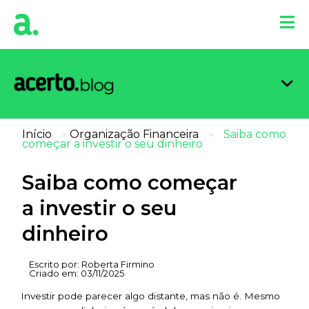
Organi
Limpa
Inform
Dicas 
Score 
Início
Organização Financeira
Saiba como
>
>
começar a investir o seu dinheiro
Saiba como começar
a investir o seu
dinheiro
Escrito por:
Roberta Firmino
Criado em:
03/11/2025
Investir pode parecer algo distante, mas não é. Mesmo