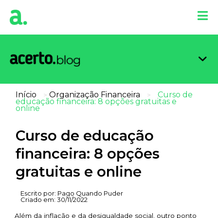
Organi
Limpa
Inform
Dicas 
Score 
Início
Organização Financeira
Curso de
>
>
educação financeira: 8 opções gratuitas e
online
Curso de educação
financeira: 8 opções
gratuitas e online
Escrito por:
Pago Quando Puder
Criado em:
30/11/2022
Além da inflação e da desigualdade social, outro ponto