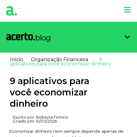
Organi
Limpa
Inform
Dicas 
Score 
Início
Organização Financeira
9
>
>
aplicativos para você economizar dinheiro
9 aplicativos para
você economizar
dinheiro
Escrito por:
Roberta Firmino
Criado em:
10/03/2026
Economizar dinheiro nem sempre depende apenas de