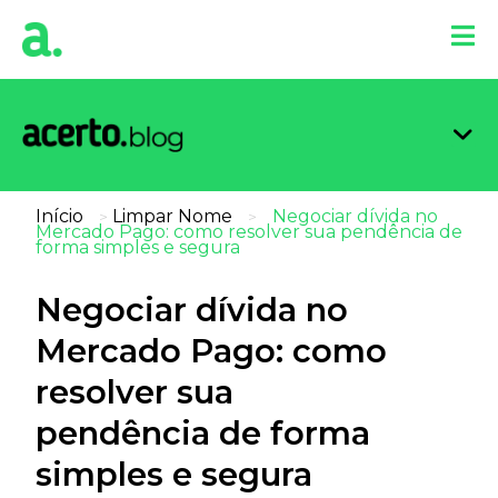
Organi
Limpa
Inform
Dicas 
Score 
Início
Limpar Nome
Negociar dívida no
>
>
Mercado Pago: como resolver sua pendência de
forma simples e segura
Negociar dívida no
Mercado Pago: como
resolver sua
pendência de forma
simples e segura