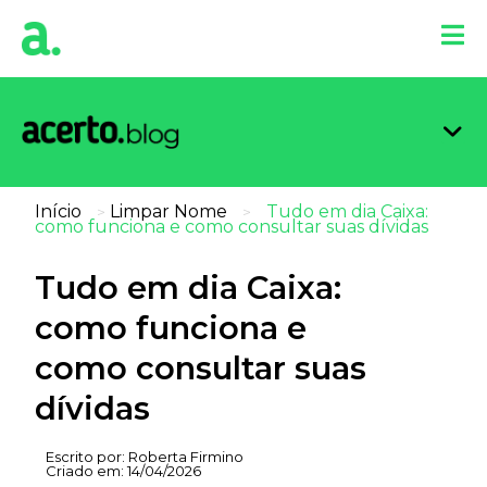
Organi
Limpa
Inform
Dicas 
Score 
Início
Limpar Nome
Tudo em dia Caixa:
>
>
como funciona e como consultar suas dívidas
Tudo em dia Caixa:
como funciona e
como consultar suas
dívidas
Escrito por:
Roberta Firmino
Criado em:
14/04/2026