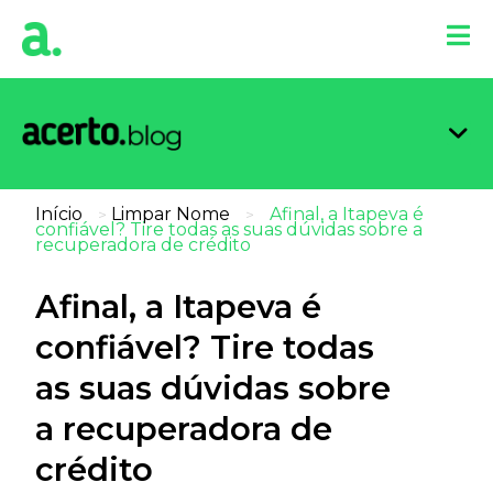
Organi
Limpa
Inform
Dicas 
Score 
Início
Limpar Nome
Afinal, a Itapeva é
>
>
confiável? Tire todas as suas dúvidas sobre a
recuperadora de crédito
Afinal, a Itapeva é
confiável? Tire todas
as suas dúvidas sobre
a recuperadora de
crédito