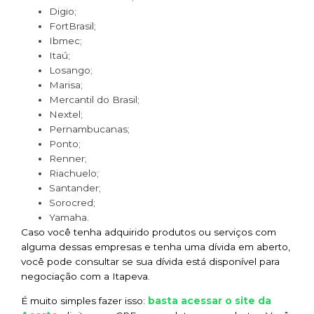
Digio;
FortBrasil;
Ibmec;
Itaú;
Losango;
Marisa;
Mercantil do Brasil;
Nextel;
Pernambucanas;
Ponto;
Renner;
Riachuelo;
Santander;
Sorocred;
Yamaha.
Caso você tenha adquirido produtos ou serviços com
alguma dessas empresas e tenha uma dívida em aberto,
você pode consultar se sua dívida está disponível para
negociação com a Itapeva.
basta acessar o site da
É muito simples fazer isso: