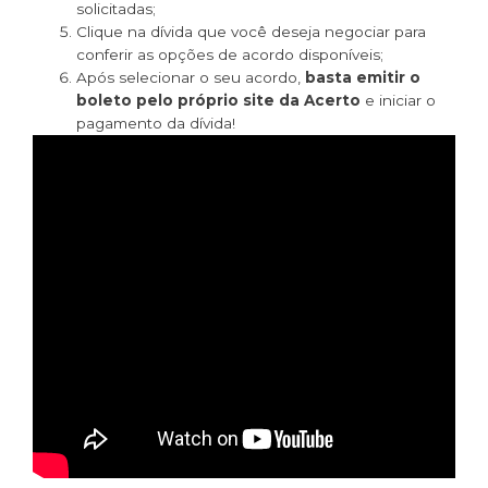
solicitadas;
Clique na dívida que você deseja negociar para
conferir as opções de acordo disponíveis;
Após selecionar o seu acordo,
basta emitir o
boleto pelo próprio site da Acerto
e iniciar o
pagamento da dívida!