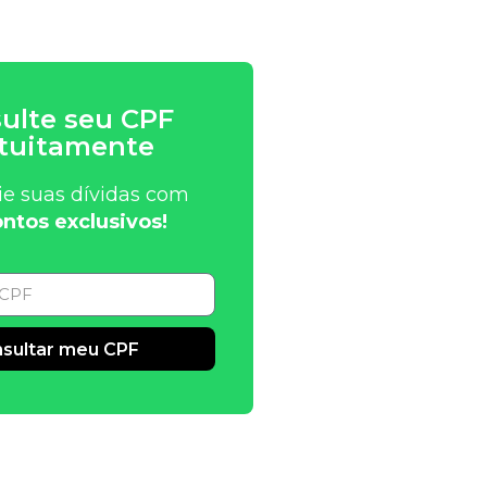
ulte seu CPF
tuitamente
ie suas dívidas com
ntos exclusivos!
sultar meu CPF