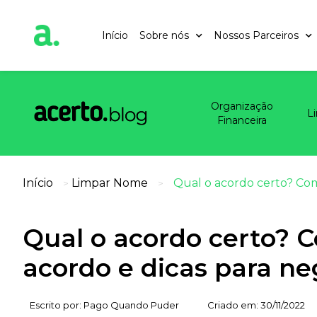
Início
Sobre nós
Nossos Parceiros
Organização
L
Financeira
Início
Limpar Nome
Qual o acordo certo? Com
>
>
Qual o acordo certo? 
acordo e dicas para neg
Escrito por:
Pago Quando Puder
Criado em:
30/11/2022