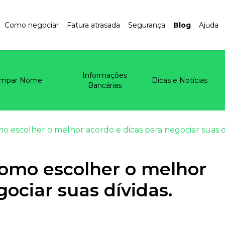
Como negociar
Fatura atrasada
Segurança
Blog
Ajuda
Informações
impar Nome
Dicas e Notícias
Bancárias
o escolher o melhor acordo e dicas para negociar suas d
Como escolher o melhor
ociar suas dívidas.