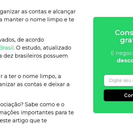
ganizar as contas e alcançar
 a manter o nome limpo e te
Cons
gra
ivados, de acordo
rasil
. O estudo, atualizado
E negoc
 dez brasileiros possuem
desco
r a ter o nome limpo, a
anizar as contas e deixar a
Con
gociação? Sabe como e o
Alternative:
rmações importantes para te
ste artigo que te