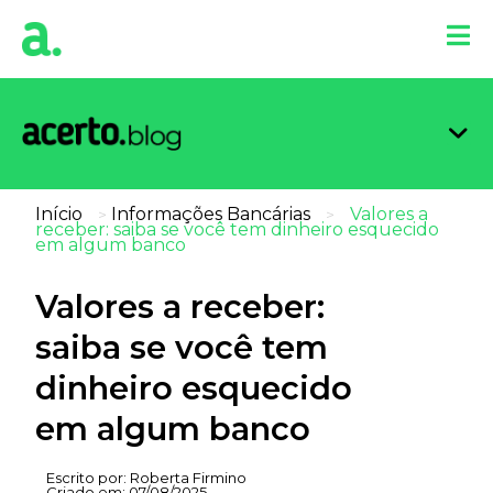
Organi
Limpa
Inform
Dicas 
Score 
Início
Informações Bancárias
Valores a
>
>
receber: saiba se você tem dinheiro esquecido
em algum banco
Valores a receber:
saiba se você tem
dinheiro esquecido
em algum banco
Escrito por:
Roberta Firmino
Criado em:
07/08/2025