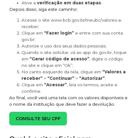
Ative a
verificação em duas etapas
.
Depois disso, siga este caminho:
Acesse o site www.bcb.gov.br/meubc/valores-a-
receber;
Clique em
“Fazer login”
e entre com sua conta
gov.br;
Autorize o uso dos seus dados pessoais;
Quando o site solicitar, vá ao app do gov.br, toque
em
“Gerar código de acesso”
, digite o código
no site e clique em “Ok”;
No canto esquerdo da tela, clique em
“Valores a
receber”
>
“Continuar”
>
“Autorizar”
;
Clique em
“Acessar”
, leia os termos, aceite e
confirme.
Ao final, você verá uma tela com os valores disponíveis e
o nome da instituição que deve fazer a devolução.
CONSULTE SEU CPF