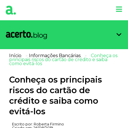
Organi
Limpa
Inform
Dicas 
Score 
Início
Informações Bancárias
Conheça os
>
>
principais riscos do cartão de crédito e saiba
como evitá-los
Conheça os principais
riscos do cartão de
crédito e saiba como
evitá-los
Escrito por:
Roberta Firmino
Criado em:
26/08/2019