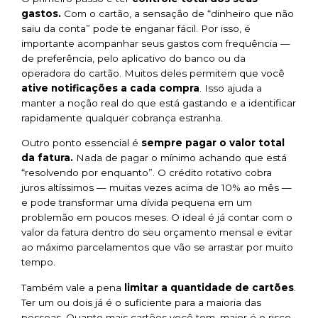
gastos.
Com o cartão, a sensação de “dinheiro que não
saiu da conta” pode te enganar fácil. Por isso, é
importante acompanhar seus gastos com frequência —
de preferência, pelo aplicativo do banco ou da
operadora do cartão. Muitos deles permitem que você
ative notificações a cada compra
. Isso ajuda a
manter a noção real do que está gastando e a identificar
rapidamente qualquer cobrança estranha.
Outro ponto essencial é
sempre pagar o valor total
da fatura.
Nada de pagar o mínimo achando que está
“resolvendo por enquanto”. O crédito rotativo cobra
juros altíssimos — muitas vezes acima de 10% ao mês —
e pode transformar uma dívida pequena em um
problemão em poucos meses. O ideal é já contar com o
valor da fatura dentro do seu orçamento mensal e evitar
ao máximo parcelamentos que vão se arrastar por muito
tempo.
Também vale a pena
limitar a quantidade de cartões
.
Ter um ou dois já é o suficiente para a maioria das
pessoas. Quanto mais cartões você tem, maior é o risco