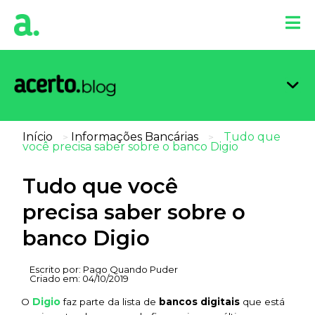
Organi
Limpa
Inform
Dicas 
Score 
Início
Informações Bancárias
Tudo que
>
>
você precisa saber sobre o banco Digio
Tudo que você
precisa saber sobre o
banco Digio
Escrito por:
Pago Quando Puder
Criado em:
04/10/2019
Digio
O
faz parte da lista de
bancos digitais
que está