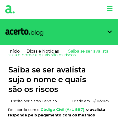
Organi
Limpa
Inform
Dicas 
Score 
Início
Dicas e Notícias
Saiba se ser avalista
>
>
suja o nome e quais são os riscos
Saiba se ser avalista
suja o nome e quais
são os riscos
Escrito por:
Sarah Carvalho
Criado em:
12/06/2025
Código Civil (Art. 897)
De acordo com o
,
o avalista
responde pelo pagamento com os mesmos