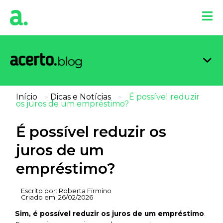
Organi
Limpa
Inform
Dicas 
Score 
Início
Dicas e Notícias
É possível reduzir
>
>
os juros de um empréstimo?
É possível reduzir os
juros de um
empréstimo?
Escrito por:
Roberta Firmino
Criado em:
26/02/2026
Sim, é possível reduzir os juros de um empréstimo
.