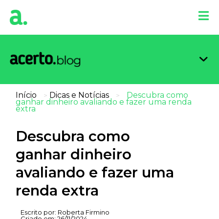
Organi
Limpa
Inform
Dicas 
Score 
Início
Dicas e Notícias
Descubra como
>
>
ganhar dinheiro avaliando e fazer uma renda
extra
Descubra como
ganhar dinheiro
avaliando e fazer uma
renda extra
Escrito por:
Roberta Firmino
Criado em:
26/11/2024