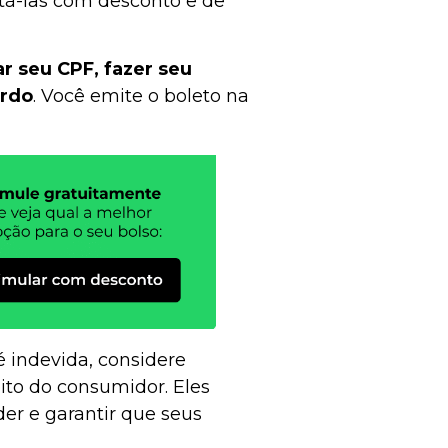
itá-las com desconto e de
r seu CPF, fazer seu
ordo
. Você emite o boleto na
é indevida, considere
ito do consumidor. Eles
er e garantir que seus