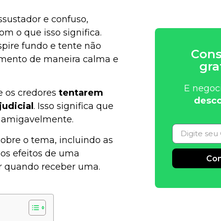
ssustador e confuso,
m o que isso significa.
spire fundo e tente não
Cons
omento de maneira calma e
gra
E negoc
e os credores
tentarem
desco
udicial
. Isso significa que
o amigavelmente.
obre o tema, incluindo as
 os efeitos de uma
Con
zer quando receber uma.
Alternative: