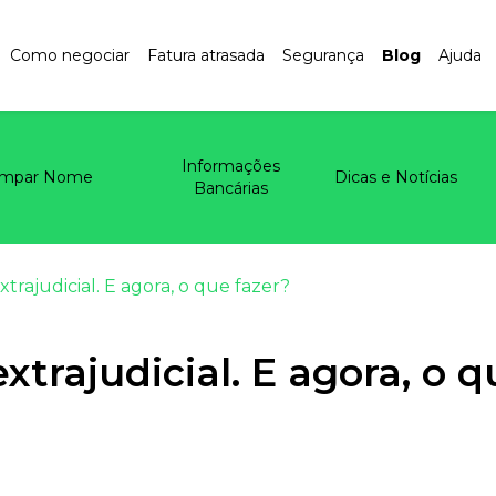
Como negociar
Fatura atrasada
Segurança
Blog
Ajuda
Informações
impar Nome
Dicas e Notícias
Bancárias
rajudicial. E agora, o que fazer?
trajudicial. E agora, o q