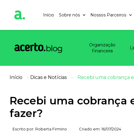
Início
Sobre nós
Nossos Parceiros
Organização
L
Financeira
Início
Dicas e Notícias
Recebi uma cobrança ext
>
>
Recebi uma cobrança ex
fazer?
Escrito por:
Roberta Firmino
Criado em:
16/07/2024