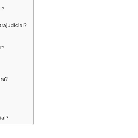
l?
rajudicial?
l?
ira?
ial?