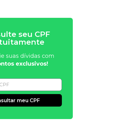
ulte seu CPF
tuitamente
ie suas dívidas com
ntos exclusivos!
sultar meu CPF