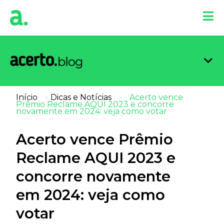
Organi
Limpa
Inform
Dicas 
Score 
Início
Dicas e Notícias
Acerto vence
>
>
Prêmio Reclame AQUI 2023 e concorre
novamente em 2024: veja como votar
Acerto vence Prêmio
Reclame AQUI 2023 e
concorre novamente
em 2024: veja como
votar