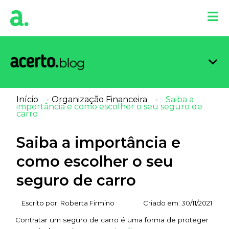
Organi
Limpa
Inform
Dicas 
Score 
Início
Organização Financeira
Saiba a
>
>
importância e como escolher o seu seguro de
carro
Saiba a importância e
como escolher o seu
seguro de carro
Escrito por:
Roberta Firmino
Criado em:
30/11/2021
Contratar um seguro de carro é uma forma de proteger