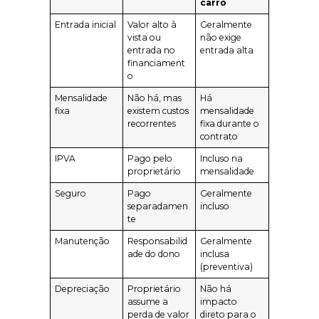
carro
Entrada inicial
Valor alto à
Geralmente
vista ou
não exige
entrada no
entrada alta
financiament
o
Mensalidade
Não há, mas
Há
fixa
existem custos
mensalidade
recorrentes
fixa durante o
contrato
IPVA
Pago pelo
Incluso na
proprietário
mensalidade
Seguro
Pago
Geralmente
separadamen
incluso
te
Manutenção
Responsabilid
Geralmente
ade do dono
inclusa
(preventiva)
Depreciação
Proprietário
Não há
assume a
impacto
perda de valor
direto para o