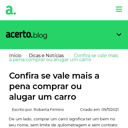
Organi
Limpa
Inform
Dicas 
Score 
Início
Dicas e Notícias
Confira se vale mais
>
>
a pena comprar ou alugar um carro
Confira se vale mais a
pena comprar ou
alugar um carro
Escrito por:
Roberta Firmino
Criado em:
09/11/2021
De um lado, comprar um carro significa ter um bem no
seu nome, sem limite de quilometragem e sem contrato