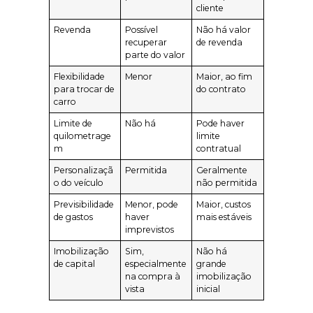
cliente
Revenda
Possível
Não há valor
recuperar
de revenda
parte do valor
Flexibilidade
Menor
Maior, ao fim
para trocar de
do contrato
carro
Limite de
Não há
Pode haver
quilometrage
limite
m
contratual
Personalizaçã
Permitida
Geralmente
o do veículo
não permitida
Previsibilidade
Menor, pode
Maior, custos
de gastos
haver
mais estáveis
imprevistos
Imobilização
Sim,
Não há
de capital
especialmente
grande
na compra à
imobilização
vista
inicial