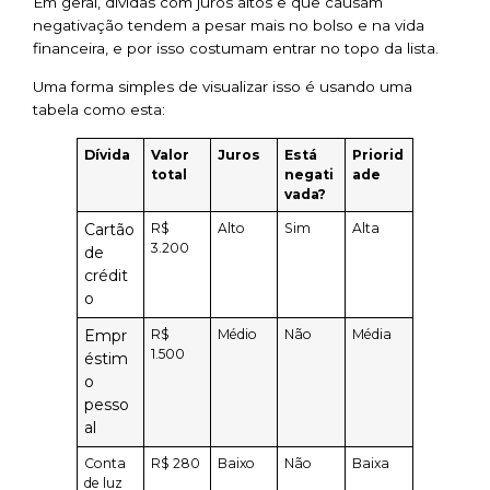
Em geral, dívidas com juros altos e que causam
negativação tendem a pesar mais no bolso e na vida
financeira, e por isso costumam entrar no topo da lista.
Uma forma simples de visualizar isso é usando uma
tabela como esta:
Dívida
Valor
Juros
Está
Priorid
total
negati
ade
vada?
Cartão
R$
Alto
Sim
Alta
3.200
de
crédit
o
Empr
R$
Médio
Não
Média
1.500
éstim
o
pesso
al
Conta
R$ 280
Baixo
Não
Baixa
de luz