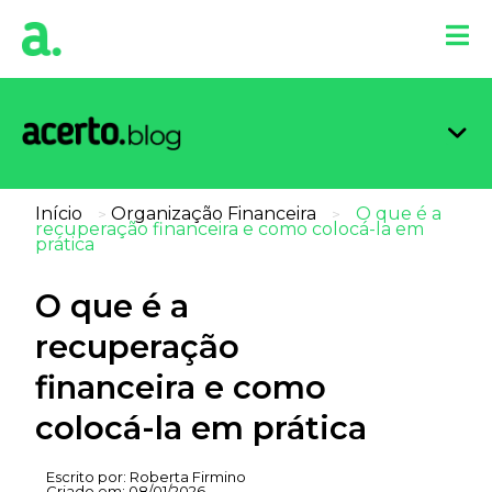
Organi
Limpa
Inform
Dicas 
Score 
Início
Organização Financeira
O que é a
>
>
recuperação financeira e como colocá-la em
prática
O que é a
recuperação
financeira e como
colocá-la em prática
Escrito por:
Roberta Firmino
Criado em:
08/01/2026