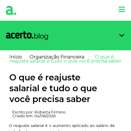
Organi
Limpa
Inform
Dicas 
Score 
Início
Organização Financeira
O que é
>
>
reajuste salarial e tudo o que você precisa saber
O que é reajuste
salarial e tudo o que
você precisa saber
Escrito por:
Roberta Firmino
Criado em:
04/06/2026
O reajuste salarial é o aumento aplicado ao salário de