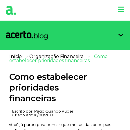
Organi
Limpa
Inform
Dicas 
Score 
Início
Organização Financeira
Como
>
>
estabelecer prioridades financeiras
Como estabelecer
prioridades
financeiras
Escrito por:
Pago Quando Puder
Criado em:
16/08/2019
Você já parou para pensar que muitas das principais