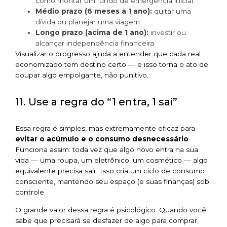
como montar um fundo de emergência inicial.
Médio prazo (6 meses a 1 ano):
quitar uma
dívida ou planejar uma viagem.
Longo prazo (acima de 1 ano):
investir ou
alcançar independência financeira.
Visualizar o progresso ajuda a entender que cada real
economizado tem destino certo — e isso torna o ato de
poupar algo empolgante, não punitivo.
11. Use a regra do “1 entra, 1 sai”
Essa regra é simples, mas extremamente eficaz para
evitar o acúmulo e o consumo desnecessário
.
Funciona assim: toda vez que algo novo entra na sua
vida — uma roupa, um eletrônico, um cosmético — algo
equivalente precisa sair. Isso cria um ciclo de consumo
consciente, mantendo seu espaço (e suas finanças) sob
controle.
O grande valor dessa regra é psicológico. Quando você
sabe que precisará se desfazer de algo para comprar,