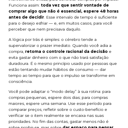
Funciona assim:
toda vez que sentir vontade de
comprar algo que não é essencial, espere 48 horas
antes de decidir
. Esse intervalo de tempo é suficiente
para o desejo esfriar — e, em muitos casos, para você
perceber que nem precisava daquilo.
A lógica por trás é simples: o cérebro tende a
supervalorizar o prazer imediato. Quando você adia a
compra,
retoma o controle racional da decisão
e
evita gastar dinheiro com o que não trará satisfação
duradoura. É o mesmo princípio usado por pessoas que
estão tentando mudar hábitos de consumo — dar
tempo ao tempo para que o impulso se transforme em
consciência.
Você pode adaptar o “modo delay” à sua rotina: para
compras pequenas, espere dois dias; para compras
maiores, espere uma semana. Use esse período para
comparar preços, refletir sobre o custo-benefício e
verificar se o item realmente se encaixa nas suas
prioridades. No fim das contas, gastar menos não é
sobre proibir-se, mas sobre
dar espaço para pensar