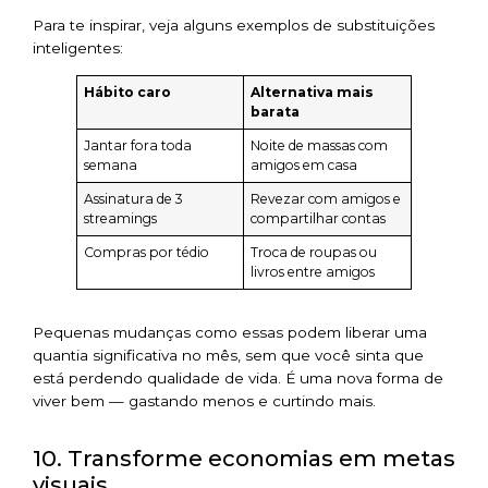
Para te inspirar, veja alguns exemplos de substituições
inteligentes:
Hábito caro
Alternativa mais
barata
Jantar fora toda
Noite de massas com
semana
amigos em casa
Assinatura de 3
Revezar com amigos e
streamings
compartilhar contas
Compras por tédio
Troca de roupas ou
livros entre amigos
Pequenas mudanças como essas podem liberar uma
quantia significativa no mês, sem que você sinta que
está perdendo qualidade de vida. É uma nova forma de
viver bem — gastando menos e curtindo mais.
10. Transforme economias em metas
visuais