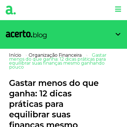
Organi
Limpa
Inform
Dicas 
Score 
Início
Organização Financeira
Gastar
>
>
menos do que ganha: 12 dicas práticas para
equilibrar suas finanças mesmo ganhando
pouco
Gastar menos do que
ganha: 12 dicas
práticas para
equilibrar suas
finanças mesmo