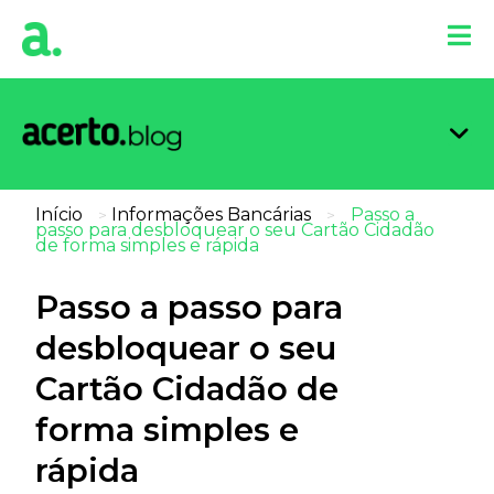
Organi
Limpa
Inform
Dicas 
Score 
Início
Informações Bancárias
Passo a
>
>
passo para desbloquear o seu Cartão Cidadão
de forma simples e rápida
Passo a passo para
desbloquear o seu
Cartão Cidadão de
forma simples e
rápida