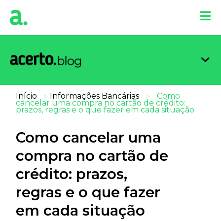
Organi
Limpa
Inform
Dicas 
Score 
Início
Informações Bancárias
Como
>
>
cancelar uma compra no cartão de crédito:
prazos, regras e o que fazer em cada situação
Como cancelar uma
compra no cartão de
crédito: prazos,
regras e o que fazer
em cada situação